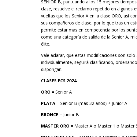
SENIOR B, puntuando a los 15 mejores tiempos, 
clase, resuelve el reclamo repetido en algunos 
vueltas que los Senior A en la clase ORO, así co
sus compañeros de clase, por lo que tras un estu
permite estar mas en competencia por los punto
como una categoría de salida de la Senior A, mi
élite.
Vale aclarar, que estas modificaciones son solo 
individualmente, seguirá clasificando, ordenand
dispongan.
CLASES ECS 2024
ORO
= Senior A
PLATA
= Senior B (más 32 años) + Junior A
BRONCE
= Junior B
MASTER ORO
= Master A o Master 1 o Master S