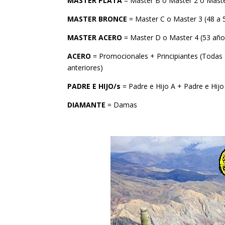
MASTER PLATA
= Master B o Master 2 o Master
MASTER BRONCE
= Master C o Master 3 (48 a 
MASTER ACERO
= Master D o Master 4 (53 año
ACERO
= Promocionales + Principiantes (Todas a
anteriores)
PADRE E HIJO/s
= Padre e Hijo A + Padre e Hijo
DIAMANTE
= Damas