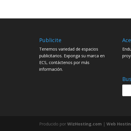
Publicite
Ace
Tenemos variedad de espacios
Endu
publicitarios. Exponga su marca en
proy
ECS, contáctenos por más
información.
Bus
Producido por
WizHosting.com
|
Web Hostin