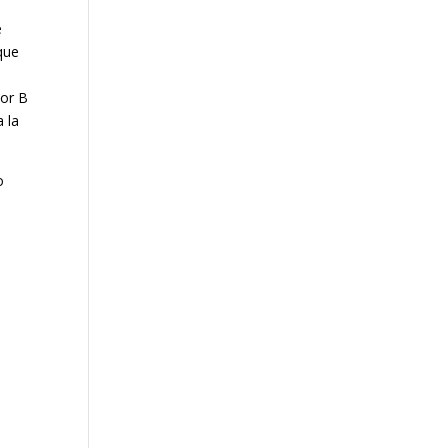
e
que
ior B
 la
o