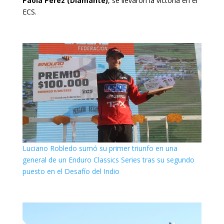
Paola Perez (Diamante)
, se llevaron la victoria en el
ECS.
Luciano Robledo sumó su primer triunfo en una
general de un Enduro Classics Series tras su segundo
puesto en el Desafío del Indio