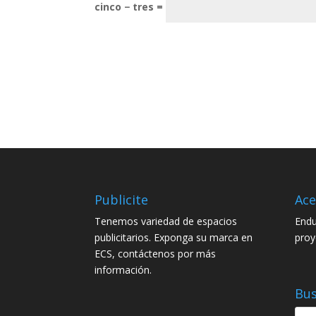
cinco − tres =
Publicite
Ace
Tenemos variedad de espacios
Endu
publicitarios. Exponga su marca en
proy
ECS, contáctenos por más
información.
Bus